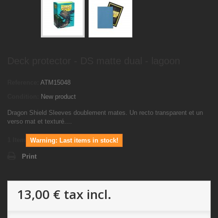
Deck protector - DS matte dual - lagoon
Reference:
ATM15048
Condition:
New product
Dragon Shield Sleeves doublement mates. Un recto transparent et un
verso mat et texturé....
1
Item
Warning: Last items in stock!
Print
13,00 €
tax incl.