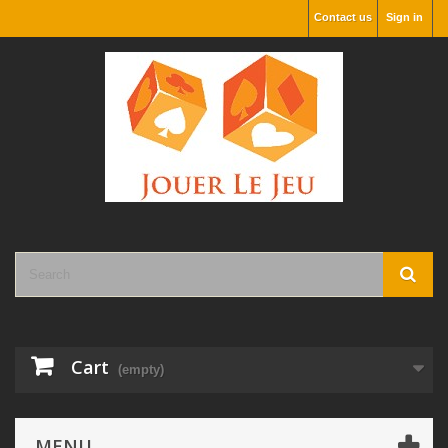
Contact us
Sign in
Cart
(empty)
MENU