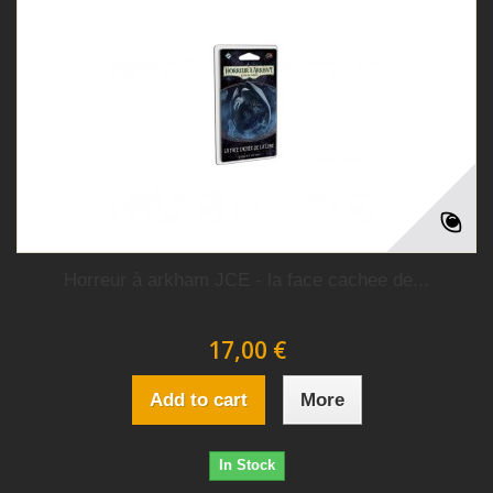
Horreur à arkham JCE - la face cachee de...
17,00 €
Add to cart
More
In Stock