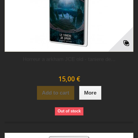
Horreur a arkham JCE old - taniere de...
15,00 €
Add to cart
More
Out of stock