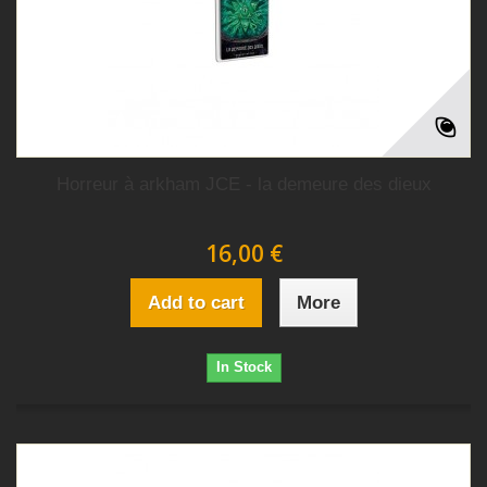
Horreur à arkham JCE - la demeure des dieux
16,00 €
Add to cart
More
In Stock