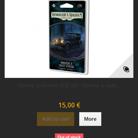
Horreur à arkham JCE old - horreur a toute...
15,00 €
Add to cart
More
Out of stock