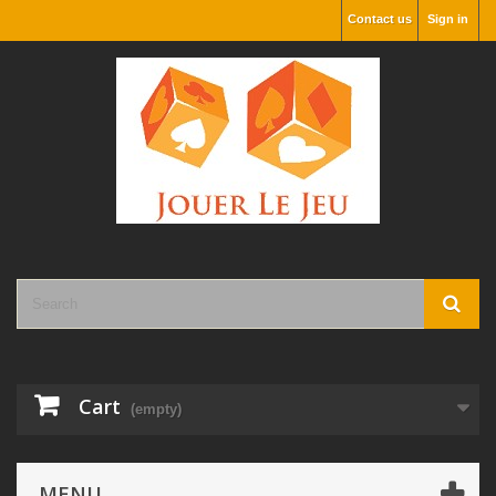
Contact us
Sign in
Cart
(empty)
MENU