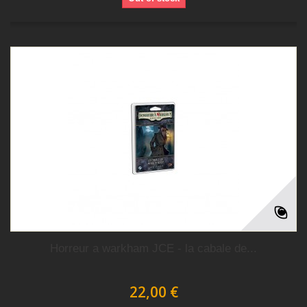
Horreur a warkham JCE - la cabale de...
22,00 €