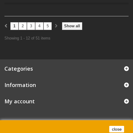
1
2
3
4
5
Show all
Showing 1 - 12 of 51 items
Categories
Information
My account
close