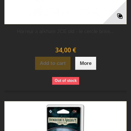
Horreur a arkham JCE old - le cercle brise...
34,00 €
Add to cart
More
Out of stock