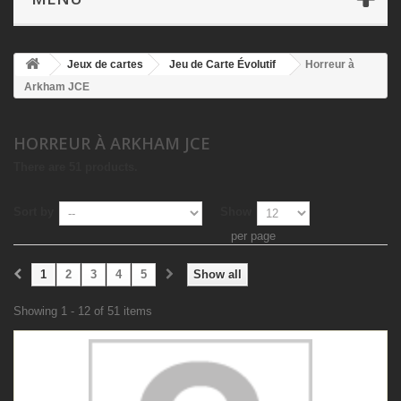
Jeux de cartes
Jeu de Carte Évolutif
Horreur à
Arkham JCE
HORREUR À ARKHAM JCE
There are 51 products.
Sort by
Show
per page
1
2
3
4
5
Show all
Showing 1 - 12 of 51 items