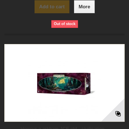
Add to cart
More
Out of stock
Horreur a arkham JCE old - civilisation...