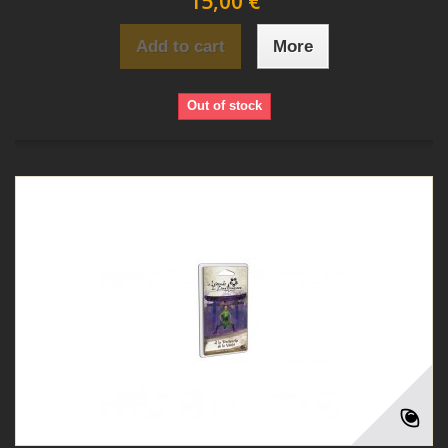
15,00 €
Add to cart
More
Out of stock