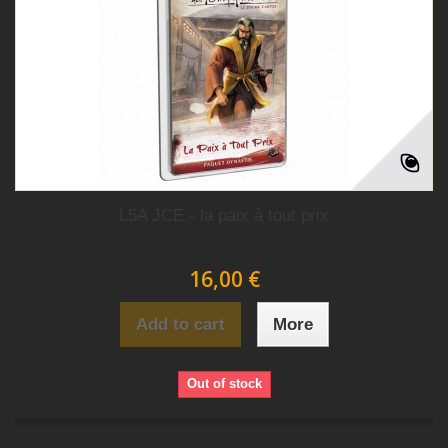
L5A JCE - la paix à tout prix
16,00 €
Add to cart
More
Out of stock