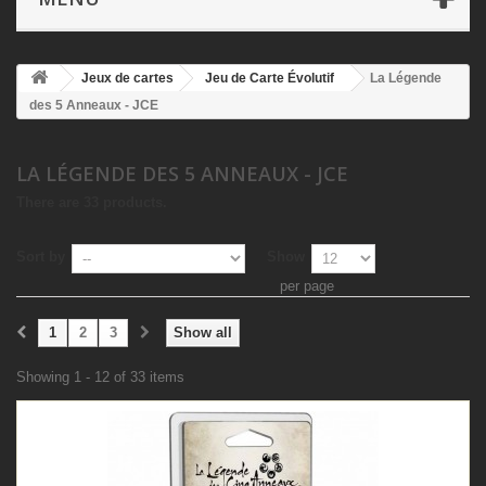
Jeux de cartes
Jeu de Carte Évolutif
La Légende
des 5 Anneaux - JCE
LA LÉGENDE DES 5 ANNEAUX - JCE
There are 33 products.
Sort by
Show
per page
1
2
3
Show all
Showing 1 - 12 of 33 items