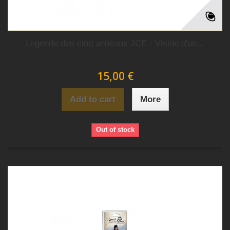
Legende des cinq anneaux JCE - Vision d'un...
15,00 €
Add to cart
More
Out of stock