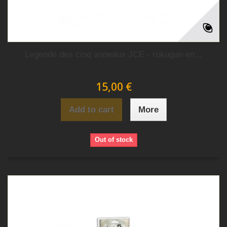
Legende des cinq anneaux JCE - rokugan en...
15,00 €
Add to cart
More
Out of stock