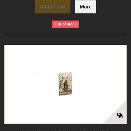
Add to cart
More
Out of stock
Legende des cinq anneaux JCE - la legion...