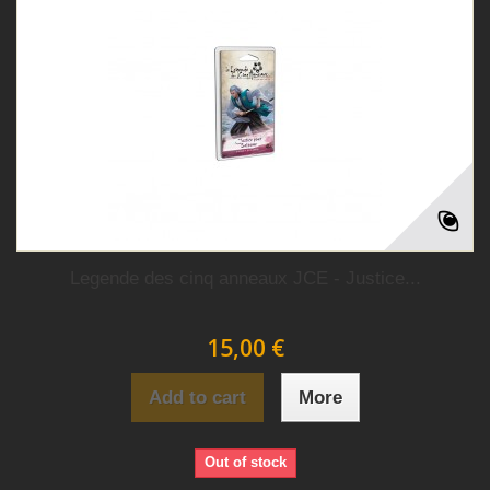
Legende des cinq anneaux JCE - Justice...
15,00 €
Add to cart
More
Out of stock