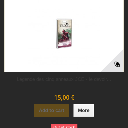
Legende des cinq anneaux JCE - le devoir...
15,00 €
Add to cart
More
Out of stock