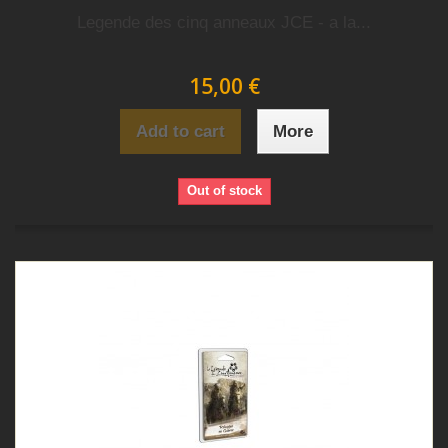
Legende des cinq anneaux JCE - a la...
15,00 €
Add to cart
More
Out of stock