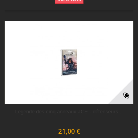
Legende des cinq anneaux JCE - défenseurs...
21,00 €