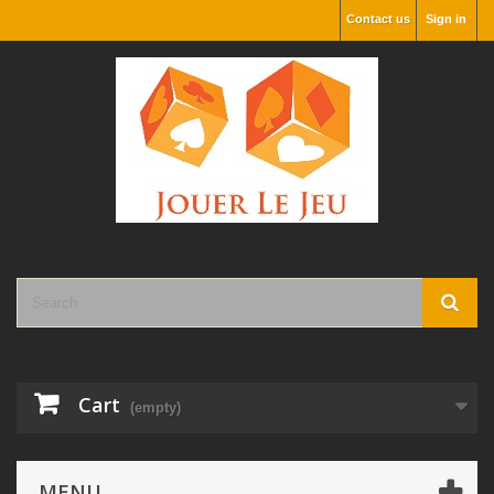
Contact us
Sign in
Cart
(empty)
MENU