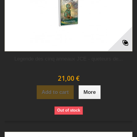
Legende des cinq anneaux JCE - queteurs de...
21,00 €
Add to cart
More
Out of stock