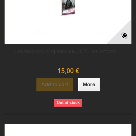
Legende des cinq anneaux JCE - les enfants...
15,00 €
Add to cart
More
Out of stock