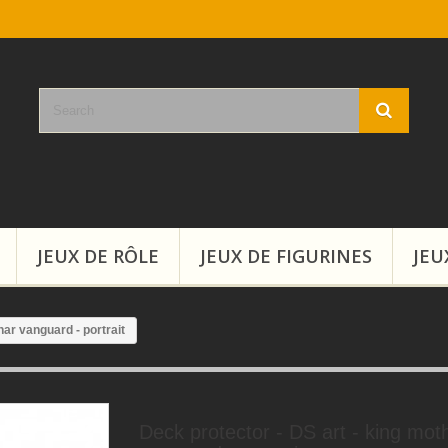
JEUX DE RÔLE
JEUX DE FIGURINES
JEU
har vanguard - portrait
Deck protector - DS art - king mot