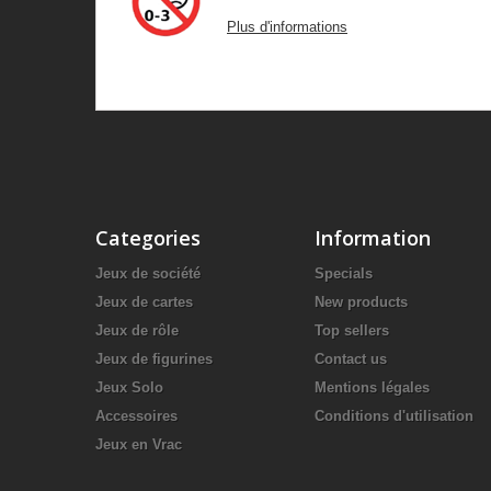
Plus d'informations
Categories
Information
Jeux de société
Specials
Jeux de cartes
New products
Jeux de rôle
Top sellers
Jeux de figurines
Contact us
Jeux Solo
Mentions légales
Accessoires
Conditions d'utilisation
Jeux en Vrac