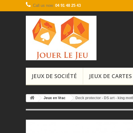
Call us now:
04 91 48 25 43
JEUX DE SOCIÉTÉ
JEUX DE CARTES
Jeux en Vrac
Deck protector - DS art - king mot