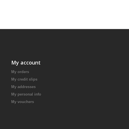
My account
My orders
My credit slips
My addresses
My personal info
My vouchers