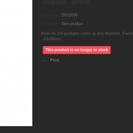
vanguard - portrait
Reference:
DS12036
Condition:
New product
Boite de 100 protèges-cartes au dos illustrées. Form
: 63x88mm...
This product is no longer in stock
Print