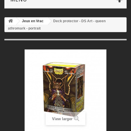
Jeux en Vrac
Deck protector - DS Art - queen
athromark - portrait
View larger