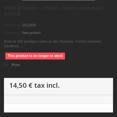
Deck protector - DS Art - queen athromark -
portrait
Reference:
DS12033
Condition:
New product
Boite de 100 protèges-cartes au dos illustrées. Format standard :
63x88mm...
This product is no longer in stock
Print
14,50 €
tax incl.