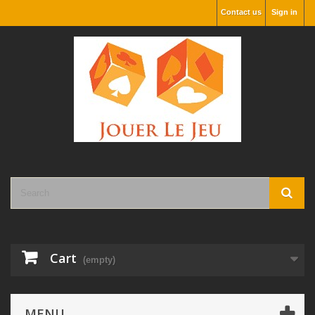
Contact us
Sign in
Cart
(empty)
MENU