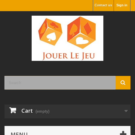
Contact us
Sign in
Cart
(empty)
MENU