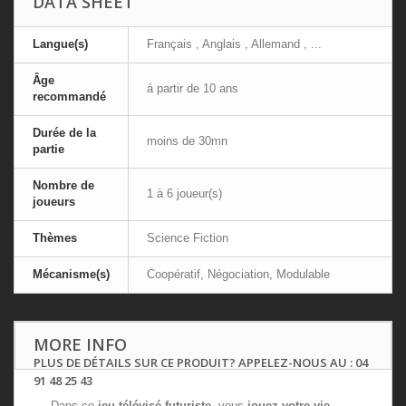
DATA SHEET
Langue(s)
Français , Anglais , Allemand , ...
Âge
à partir de 10 ans
recommandé
Durée de la
moins de 30mn
partie
Nombre de
1 à 6 joueur(s)
joueurs
Thèmes
Science Fiction
Mécanisme(s)
Coopératif, Négociation, Modulable
MORE INFO
PLUS DE DÉTAILS SUR CE PRODUIT? APPELEZ-NOUS AU : 04
91 48 25 43
Dans ce
jeu télévisé futuriste,
vous
jouez votre vie
,