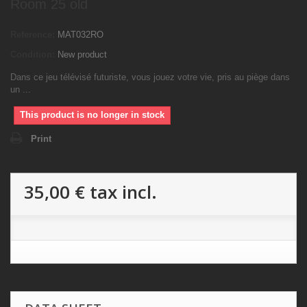
Room 25 old
Reference:
MAT032RO
Condition:
New product
Dans ce jeu télévisé futuriste, vous jouez votre vie, pris au piège dans
un ...
This product is no longer in stock
Print
35,00 €
tax incl.