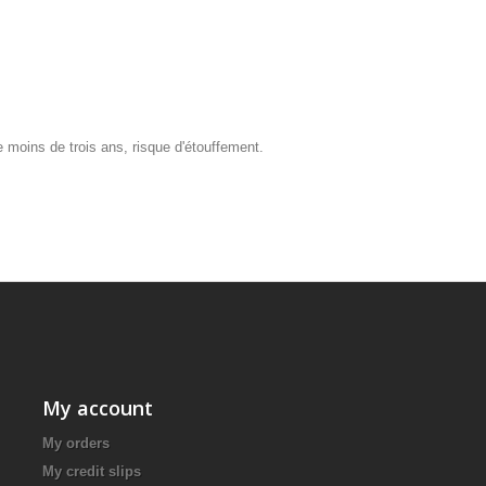
ants de moins de trois ans, risque d'étouffement.
’un adulte.
My account
My orders
My credit slips