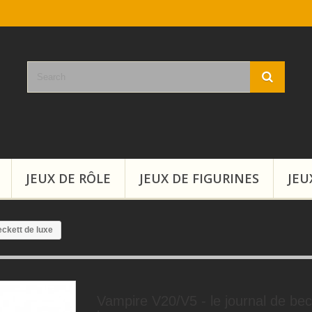
JEUX DE RÔLE
JEUX DE FIGURINES
JEU
eckett de luxe
Vampire V20/V5 - le journal de bec