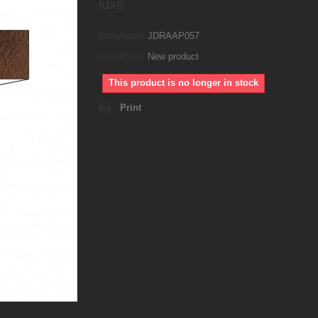
luxe
Reference:
JDRAAP057
Condition:
New product
This product is no longer in stock
Print