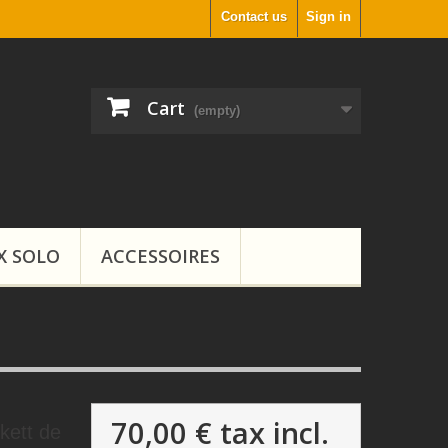
Contact us
Sign in
Cart
(empty)
X SOLO
ACCESSOIRES
70,00 €
tax incl.
kett de