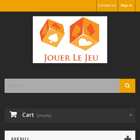
Contact us
Sign in
Cart
(empty)
MENU