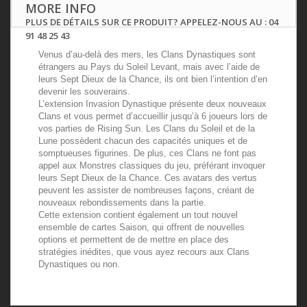
MORE INFO
PLUS DE DÉTAILS SUR CE PRODUIT? APPELEZ-NOUS AU : 04
91 48 25 43
Venus d’au-delà des mers, les Clans Dynastiques sont
étrangers au Pays du Soleil Levant, mais avec l’aide de
leurs Sept Dieux de la Chance, ils ont bien l’intention d’en
devenir les souverains.
L’extension Invasion Dynastique présente deux nouveaux
Clans et vous permet d’accueillir jusqu’à 6 joueurs lors de
vos parties de Rising Sun. Les Clans du Soleil et de la
Lune possèdent chacun des capacités uniques et de
somptueuses figurines. De plus, ces Clans ne font pas
appel aux Monstres classiques du jeu, préférant invoquer
leurs Sept Dieux de la Chance. Ces avatars des vertus
peuvent les assister de nombreuses façons, créant de
nouveaux rebondissements dans la partie.
Cette extension contient également un tout nouvel
ensemble de cartes Saison, qui offrent de nouvelles
options et permettent de de mettre en place des
stratégies inédites, que vous ayez recours aux Clans
Dynastiques ou non.