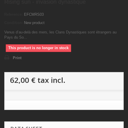
Rising sun - invasion dynastique
Reference:
EFCMRS03
Condition:
New product
Venus d’au-delà des mers, les Clans Dynastiques sont étrangers au
Pays du So...
This product is no longer in stock
Print
62,00 €
tax incl.