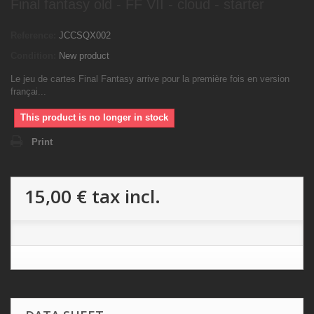
Final fantasy old - FF VII - cloud - starter
Reference:
JCCSQX002
Condition:
New product
Le jeu de cartes Final Fantasy arrive pour la première fois en version
françai...
This product is no longer in stock
Print
15,00 €
tax incl.