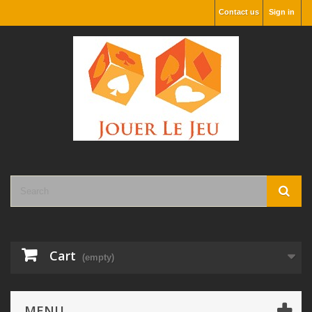
Contact us
Sign in
Cart
(empty)
MENU