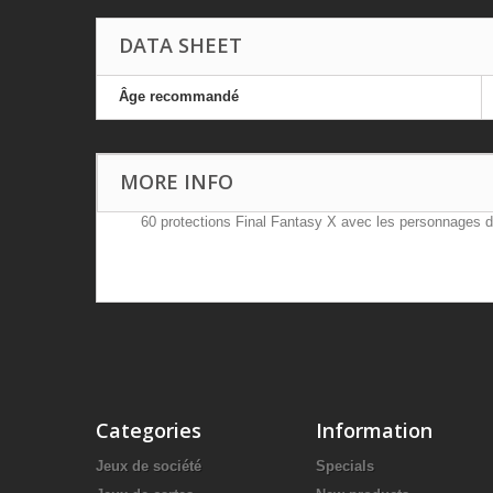
DATA SHEET
Âge recommandé
MORE INFO
60 protections Final Fantasy X avec les personnages 
Categories
Information
Jeux de société
Specials