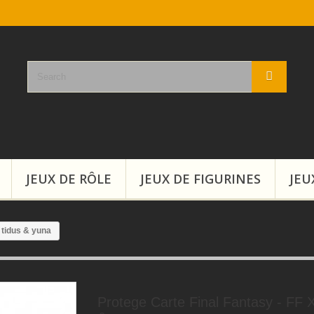
JEUX DE RÔLE
JEUX DE FIGURINES
JEU
 tidus & yuna
Protege Carte Final Fantasy - FF X