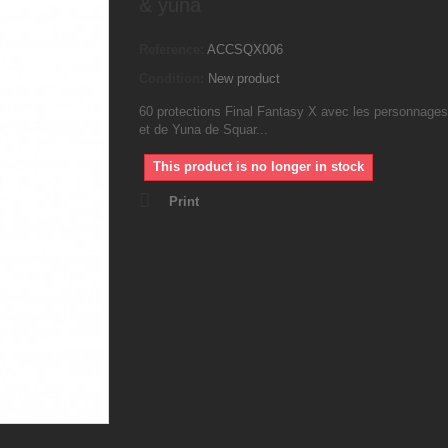
& yuna
Reference:
ACCSQX006
Condition:
New product
60 protections Final Fantasy X avec les personnages
et de Yuna de Squar...
This product is no longer in stock
Print