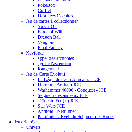
PokeBox
Coffret
Destinées Occultes
Jeu de cartes à collectionner
Yu-Gi-Oh
Force of Will
Dragon Ball
Vanguard
Final Fantasy
Keyforge
appel des archontes
âge de l'ascension
Rangement
Jeu de Carte Évolutif
La Légende des 5 Anneaux - JCE
Horreur à Arkham JCE
Warhammer 40000 - Conquest - JCE
Seigneur des anneaux JCE
Trône de Fer (le) JCE
Star Wars JCE
Android - Netrunner
Pathfinder - Eveil du Seigneur des Runes
Jeux de rôle
Univers