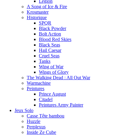
Légion
A Song of Ice & Fire
Krosmaster
Historique
SPQR
Black Powder
Bolt Action
Blood Red Skies
Black Seas
Hail Caesar
Cruel Seas
Tanks
Wing of War
Wings of Glory
The Walking Dead : All Out War
Warmachine
Peintures
Prince August
Citadel
Peintures Army Painter
Jeux Solo
Casse Tête bambou
Huzzle
Perplexus
Inside Ze Cube