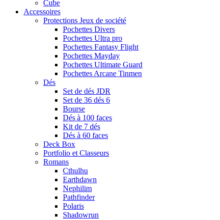
Cube
Accessoires
Protections Jeux de société
Pochettes Divers
Pochettes Ultra pro
Pochettes Fantasy Flight
Pochettes Mayday
Pochettes Ultimate Guard
Pochettes Arcane Tinmen
Dés
Set de dés JDR
Set de 36 dés 6
Bourse
Dés à 100 faces
Kit de 7 dés
Dés à 60 faces
Deck Box
Portfolio et Classeurs
Romans
Cthulhu
Earthdawn
Nephilim
Pathfinder
Polaris
Shadowrun