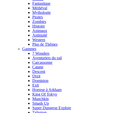
Fantastique
Médiéval
Mythologie
Pirates
Zombies
Histoire
Animaux
Antiquité
Western
Plus de Thèmes
Gammes
7 Wonders
Aventuriers du rail
Carcassonne
Catane
Descent
Dixit
Dominion
Exit
Horreur à Arkham
King Of Tokyo
Munchkin
Smash Up
Super Dungeon Explore
Talisman