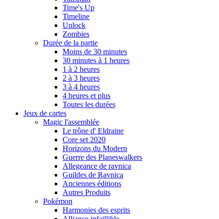
Time's Up
Timeline
Unlock
Zombies
Durée de la partie
Moins de 30 minutes
30 minutes à 1 heures
1 à 2 heures
2 à 3 heures
3 à 4 heures
4 heures et plus
Toutes les durées
Jeux de cartes
Magic l'assemblée
Le trône d' Eldraine
Core set 2020
Horizons du Modern
Guerre des Planeswalkers
Allegeance de ravnica
Guildes de Ravnica
Anciennes éditions
Autres Produits
Pokémon
Harmonies des esprits
Alliance infaillible