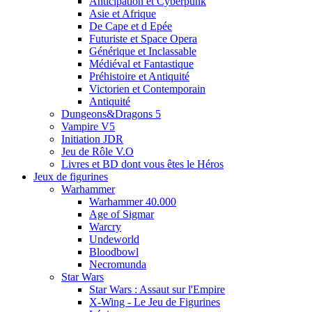
Anticipation et Cyberpunk
Asie et Afrique
De Cape et d Epée
Futuriste et Space Opera
Générique et Inclassable
Médiéval et Fantastique
Préhistoire et Antiquité
Victorien et Contemporain
Antiquité
Dungeons&Dragons 5
Vampire V5
Initiation JDR
Jeu de Rôle V.O
Livres et BD dont vous êtes le Héros
Jeux de figurines
Warhammer
Warhammer 40.000
Age of Sigmar
Warcry
Undeworld
Bloodbowl
Necromunda
Star Wars
Star Wars : Assaut sur l'Empire
X-Wing - Le Jeu de Figurines